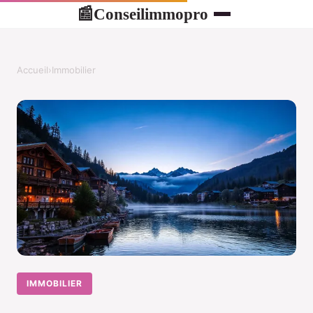
Conseilimmopro
📰
Accueil
›
Immobilier
IMMOBILIER